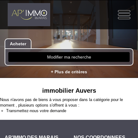
Acheter
Modifier ma recherche
+ Plus de critères
immobilier Auvers
Nous n'avons pas de biens à vous proposer dans la catégorie pour le
moment , plusieurs options s'offrent à vous :
Transmettez-nous votre demande
AP'IMMO DES MARAIS
NOS COORDONNÉES