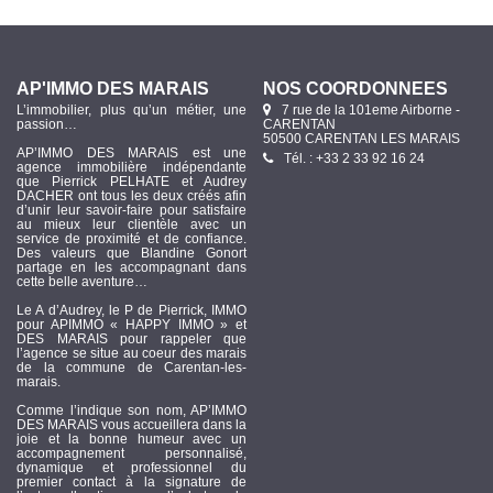
AP'IMMO DES MARAIS
NOS COORDONNÉES
L’immobilier, plus qu’un métier, une
7 rue de la 101eme Airborne -
passion…
CARENTAN
50500 CARENTAN LES MARAIS
AP’IMMO DES MARAIS est une
Tél. : +33 2 33 92 16 24
agence immobilière indépendante
que Pierrick PELHATE et Audrey
DACHER ont tous les deux créés afin
d’unir leur savoir-faire pour satisfaire
au mieux leur clientèle avec un
service de proximité et de confiance.
Des valeurs que Blandine Gonort
partage en les accompagnant dans
cette belle aventure…
Le A d’Audrey, le P de Pierrick, IMMO
pour APIMMO « HAPPY IMMO » et
DES MARAIS pour rappeler que
l’agence se situe au coeur des marais
de la commune de Carentan-les-
marais.
Comme l’indique son nom, AP’IMMO
DES MARAIS vous accueillera dans la
joie et la bonne humeur avec un
accompagnement personnalisé,
dynamique et professionnel du
premier contact à la signature de