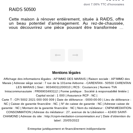
dont 7.06% TTC d'honoraires
RAIDS 50500
Cette maison à rénover entièrement, située à RAIDS, offre
un beau potentiel d'aménagement. Au rez-de-chaussée,
À
vous découvrirez une pièce pouvant être transformée en
m
salle à manger avec cuisine, une chambre avec sa salle
a
d'eau privative, un salon / séjour ainsi qu'un WC
m
indépendant. À l'étage, un palier dessert deux chambres
a
ainsi qu'un grand grenier dont le plancher est à refaire. Le
o
bien dispose également d'une dépendance. L'ensemble est
e
implanté sur un terrain d'environ 14 760 m². Les informations
d
sur les risques auxquels ce bien est exposé sont disponibles
d
sur le site www.georisques.gouv.fr.
a
e
c
Mentions légales
a
a
Affichage des informations légales : AP'IMMO DES MARAIS | Raison sociale : AP'IMMO des
u
Marais | Adresse siège social : 7 rue de la 101eme Airborne - CARENTAN - 50500 CARENTAN
p
LES MARAIS | Siret : 90349311200010 | RCS : Coutances | Numero TVA
c
Intracommunautaire : FR06903493112 | Forme juridique : Société à responsabilité limitée |
Capital social : 1 000 | Assurance RCP : NC |
w
Carte T : CPI 5002 2021 000 000 009 | Date de délivrance : 0000-00-00 | Lieu de délivrance :
NC | Caisse de garantie financière : NC. | N° de caisse de garantie : NC | Adresse caisse de
garantie : NC | Montant de la garantie financière : NC | Nom du médiateur : CNPM-MEDIATION-
CONSOMMATION | Adresse du médiateur : 27, avenue de la Libération – 42400 SAINT-
CHAMOND | Adresse du site :
http://cnpm-mediation-consommation.eu/
| Date d'obtention du
label : 20/05/2022
Entreprise juridiquement et financièrement indépendante