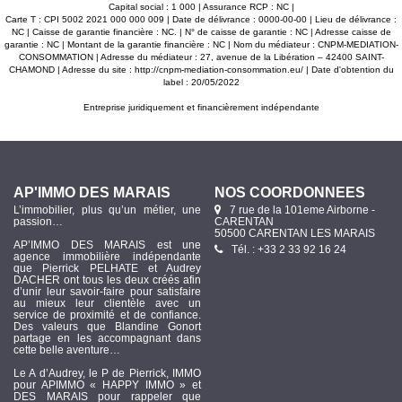
Capital social : 1 000 | Assurance RCP : NC |
Carte T : CPI 5002 2021 000 000 009 | Date de délivrance : 0000-00-00 | Lieu de délivrance :
NC | Caisse de garantie financière : NC. | N° de caisse de garantie : NC | Adresse caisse de
garantie : NC | Montant de la garantie financière : NC | Nom du médiateur : CNPM-MEDIATION-
CONSOMMATION | Adresse du médiateur : 27, avenue de la Libération – 42400 SAINT-
CHAMOND | Adresse du site :
http://cnpm-mediation-consommation.eu/
| Date d'obtention du
label : 20/05/2022
Entreprise juridiquement et financièrement indépendante
AP'IMMO DES MARAIS
NOS COORDONNÉES
L’immobilier, plus qu’un métier, une
7 rue de la 101eme Airborne -
passion…
CARENTAN
50500 CARENTAN LES MARAIS
AP’IMMO DES MARAIS est une
Tél. : +33 2 33 92 16 24
agence immobilière indépendante
que Pierrick PELHATE et Audrey
DACHER ont tous les deux créés afin
d’unir leur savoir-faire pour satisfaire
au mieux leur clientèle avec un
service de proximité et de confiance.
Des valeurs que Blandine Gonort
partage en les accompagnant dans
cette belle aventure…
Le A d’Audrey, le P de Pierrick, IMMO
pour APIMMO « HAPPY IMMO » et
DES MARAIS pour rappeler que