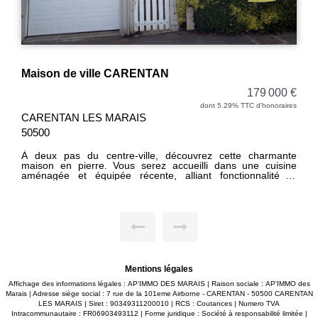
Maison à rénover RAIDS
91 000 €
dont 7.06% TTC d'honoraires
RAIDS 50500
Cette maison à rénover entièrement, située à RAIDS, offre
un beau potentiel d'aménagement. Au rez-de-chaussée,
vous découvrirez une pièce pouvant être transformée en
salle à manger avec cuisine, une chambre avec sa salle
d'eau privative, un salon / séjour ainsi qu'un WC
indépendant. À l'étage, un palier dessert deux chambres
ainsi qu'un grand grenier dont le plancher est à refaire. Le
bien dispose également d'une dépendance. L'ensemble est
implanté sur un terrain d'environ 14 760 m². Les informations
sur les risques auxquels ce bien est exposé sont disponibles
sur le site www.georisques.gouv.fr.
Mentions légales
Affichage des informations légales : AP'IMMO DES MARAIS | Raison sociale : AP'IMMO des
Marais | Adresse siège social : 7 rue de la 101eme Airborne - CARENTAN - 50500 CARENTAN
LES MARAIS | Siret : 90349311200010 | RCS : Coutances | Numero TVA
Intracommunautaire : FR06903493112 | Forme juridique : Société à responsabilité limitée |