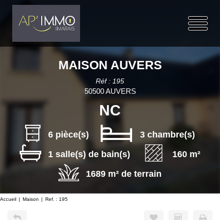
MAISON AUVERS
Réf : 195
50500 AUVERS
NC
6 pièce(s)
3 chambre(s)
1 salle(s) de bain(s)
160 m²
1689 m² de terrain
Accueil
Maison
Ref. : 195