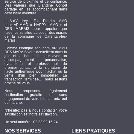
service de proximité et de confiance.
Des valeurs que Blandine Gonort
partage en les accompagnant dans
cette belle aventure…
Le A d’Audrey, le P de Pierrick, IMMO
pour APIMMO « HAPPY IMMO » et
DES MARAIS pour rappeler que
l’agence se situe au coeur des marais
de la commune de Carentan-les-
marais.
Comme l’indique son nom, AP’IMMO
DES MARAIS vous accueillera dans la
joie et la bonne humeur avec un
accompagnement personnalisé,
dynamique et professionnel du
premier contact à la signature de
l’acte authentique pour l’achat ou la
vente d’un bien immobilier. La
transaction terminée… nous restons
proche de vous !
Nous proposons également
l’estimation gratuite et sans
engagement de votre bien au prix réel
du marché.
N’hésitez pas à nous contacter, votre
satisfaction est notre satisfaction.
Un seul numéro : 02.33.92.16.24 !!
NOS SERVICES
LIENS PRATIQUES