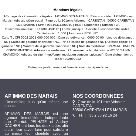
salle d'eau avec WC et d'un espace pouvant être utilisé en
salle de jeux, bureau ou chambre. À l'extérieur, le bien
Mentions légales
dispose de nombreuses dépendances comprenant garage,
ateliers, 2 boxes pour chevaux et sellerie. Une carrière ainsi
Affichage des informations légales : AP'IMMO DES MARAIS | Raison sociale : AP'IMMO des
que plusieurs herbages complètent l'ensemble.
Marais | Adresse siège social : 7 rue de la 101eme Airborne - CARENTAN - 50500 CARENTAN
L'Hippodrome de Graignes se trouve à seulement quelques
LES MARAIS | Siret : 90349311200010 | RCS : Coutances | Numero TVA
minutes de la maison. La propriété est implantée sur un
Intracommunautaire : FR06903493112 | Forme juridique : Société à responsabilité limitée |
terrain d'environ 3,5 hectares, adapté à un projet équestre
Capital social : 1 000 | Assurance RCP : NC |
ou à la recherche d'un cadre de vie au calme. Les
Carte T : CPI 5002 2021 000 000 009 | Date de délivrance : 0000-00-00 | Lieu de délivrance :
informations sur les risques auxquels ce bien est exposé
NC | Caisse de garantie financière : NC. | N° de caisse de garantie : NC | Adresse caisse de
sont disponibles sur le site www.georisques.gouv.fr.
garantie : NC | Montant de la garantie financière : NC | Nom du médiateur : CNPM-MEDIATION-
CONSOMMATION | Adresse du médiateur : 27, avenue de la Libération – 42400 SAINT-
CHAMOND | Adresse du site :
http://cnpm-mediation-consommation.eu/
| Date d'obtention du
label : 20/05/2022
Entreprise juridiquement et financièrement indépendante
AP'IMMO DES MARAIS
NOS COORDONNÉES
L’immobilier, plus qu’un métier, une
7 rue de la 101eme Airborne -
passion…
CARENTAN
50500 CARENTAN LES MARAIS
AP’IMMO DES MARAIS est une
Tél. : +33 2 33 92 16 24
agence immobilière indépendante
que Pierrick PELHATE et Audrey
DACHER ont tous les deux créés afin
d’unir leur savoir-faire pour satisfaire
au mieux leur clientèle avec un