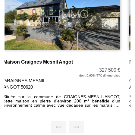
Maison Graignes Mesnil Angot
327 500 €
dont 5.65% TTC d'honoraires
GRAIGNES MESNIL
ANGOT 50620
Située sur la commune de GRAIGNES-MESNIL-ANGOT,
cette maison en pierre d'environ 200 m² bénéficie d'un
environnement calme avec vue dégagée sur les marais. La
maison comprend au rez-de-chaussée une cuisine
aménagée, un vaste salon / séjour avec cheminée insert,
une arrière-cuisine, une buanderie, un WC indépendant ainsi
qu'une chambre avec douche permettant une vie de plain-
pied. Au premier étage, un palier dessert trois chambres, un
dressing ainsi qu'une salle de bains avec WC. Le dernier
niveau se compose d'une chambre supplémentaire, d'une