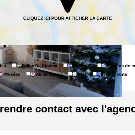
les
Salles De Cinema
Hôpitaux
Stations de m
Musées
Alimentation
Bars
Restaurants
rendre contact avec l'agen