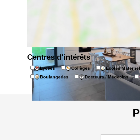
Centres d'intérêts
Lycées
Collèges
Ecoles Maternel
Boulangeries
Docteurs / Médecins
P