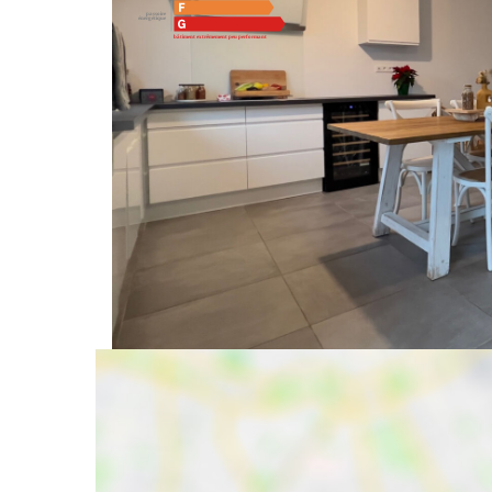
Montant estimé des dépenses annuelles d'énergie pou
référence 01/01/2021.
Ce bien est soumis à un diagnostic ERP (État
vous sur
https://www.georisques.gouv.fr/
Partager :