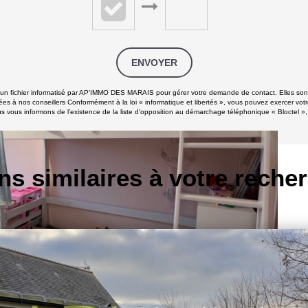
ENVOYER
ns un fichier informatisé par AP'IMMO DES MARAIS pour gérer votre demande de contact. Elles sont 
ées à nos conseillers Conformément à la loi « informatique et libertés », vous pouvez exercer votr
 informons de l'existence de la liste d'opposition au démarchage téléphonique « Bloctel », su
ns similaires à votre reche