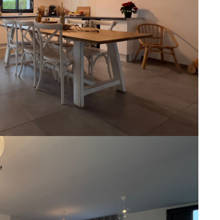
Auvers, découvrez cette ravissante maison de plain-pied
pacieuse pièce de vie. Ce bel espace regroupe le coin salon,
équipée.
ambres confortables, une salle d'eau fonctionnelle et un WC
vous, agrémenté d'un garage et d'une dépendance qui viennent
te pour la vente, vous offrant ainsi un extérieur soigné et
les sur le site Géorisques : www.georisques.gouv.fr