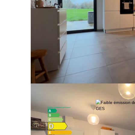
À quelques kilomètres de Carentan, sur la commune d'
entièrement rénovée, prête à vous accueillir.
Dès l'entrée, vous serez séduit par une lumineuse et s
salle à manger et une cuisine moderne aménagée et 
Un dégagement mène à la partie nuit, comprenant 3 ch
indépendant.
À l'extérieur, un vaste terrain de 30a75ca s'offre à 
parfaire ce bien.
À noter que la façade de ce bien sera entièrement refai
moderne.
Les risques auxquels ce bien est exposé sont disponib
Nos honoraires
Classes DPE/GES