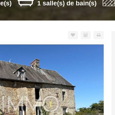
e(s)
1 salle(s) de bain(s)