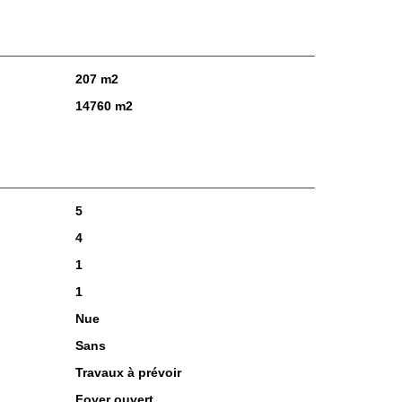
207 m2
14760 m2
5
4
1
1
Nue
Sans
Travaux à prévoir
Foyer ouvert