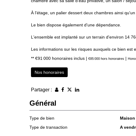
chambre avec sa salle d'eau privative, un salon / séjo
À l'étage, un palier dessert deux chambres ainsi qu'un 
Le bien dispose également d'une dépendance.
L'ensemble est implanté sur un terrain d'environ 14 76
Les informations sur les risques auxquels ce bien est 
** €91 000
honoraires inclus
|
|
€85 000
hors honoraires
Honor
Nos honoraires
Partager :
Général
Type de bien
Maison
Type de transaction
A vendr