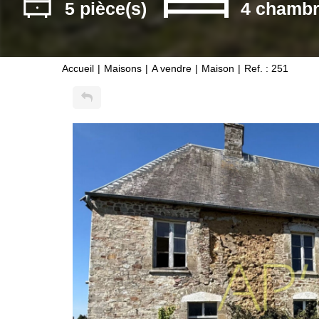
5 pièce(s)
4 chambr
Accueil
Maisons
A vendre
Maison
Ref. : 251