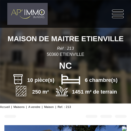
MAISON DE MAITRE ETIENVILLE
Réf : 213
50360 ETIENVILLE
NC
10 pièce(s)
6 chambre(s)
250 m²
1451 m² de terrain
Accueil
Maisons
A vendre
Maison
Ref. : 213