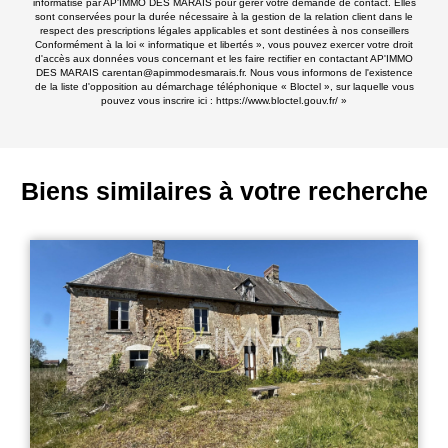
informatisé par AP'IMMO DES MARAIS pour gérer votre demande de contact. Elles
sont conservées pour la durée nécessaire à la gestion de la relation client dans le
respect des prescriptions légales applicables et sont destinées à nos conseillers
Conformément à la loi « informatique et libertés », vous pouvez exercer votre droit
d'accès aux données vous concernant et les faire rectifier en contactant AP'IMMO
DES MARAIS carentan@apimmodesmarais.fr. Nous vous informons de l'existence
de la liste d'opposition au démarchage téléphonique « Bloctel », sur laquelle vous
pouvez vous inscrire ici :
https://www.bloctel.gouv.fr/
»
Biens similaires à votre recherche