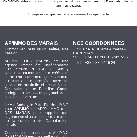
CHAMOND | Adresse du site :
http://cnpm-mediation-consommation.eu/
| Date d'obtention du
label : 20/05/2022
Entreprise juridiquement et financièrement indépendante
AP'IMMO DES MARAIS
NOS COORDONNÉES
L’immobilier, plus qu’un métier, une
7 rue de la 101eme Airborne -
passion…
CARENTAN
50500 CARENTAN LES MARAIS
AP’IMMO DES MARAIS est une
Tél. : +33 2 33 92 16 24
agence immobilière indépendante
que Pierrick PELHATE et Audrey
DACHER ont tous les deux créés afin
d’unir leur savoir-faire pour satisfaire
au mieux leur clientèle avec un
service de proximité et de confiance.
Des valeurs que Blandine Gonort
partage en les accompagnant dans
cette belle aventure…
Le A d’Audrey, le P de Pierrick, IMMO
pour APIMMO « HAPPY IMMO » et
DES MARAIS pour rappeler que
l’agence se situe au coeur des marais
de la commune de Carentan-les-
marais.
Comme l’indique son nom, AP’IMMO
DES MARAIS vous accueillera dans la