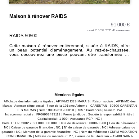
Maison à rénover RAIDS
91 000 €
dont 7.06% TTC d'honoraires
RAIDS 50500
Cette maison à rénover entièrement, située à RAIDS, offre
un beau potentiel d'aménagement. Au rez-de-chaussée,
vous découvrirez une pièce pouvant être transformée en
salle à manger avec cuisine, une chambre avec sa salle
d'eau privative, un salon / séjour ainsi qu'un WC
indépendant. À l'étage, un palier dessert deux chambres
ainsi qu'un grand grenier dont le plancher est à refaire. Le
bien dispose également d'une dépendance. L'ensemble est
implanté sur un terrain d'environ 14 760 m². Les informations
sur les risques auxquels ce bien est exposé sont disponibles
sur le site www.georisques.gouv.fr.
Mentions légales
Affichage des informations légales : AP'IMMO DES MARAIS | Raison sociale : AP'IMMO des
Marais | Adresse siège social : 7 rue de la 101eme Airborne - CARENTAN - 50500 CARENTAN
LES MARAIS | Siret : 90349311200010 | RCS : Coutances | Numero TVA
Intracommunautaire : FR06903493112 | Forme juridique : Société à responsabilité limitée |
Capital social : 1 000 | Assurance RCP : NC |
Carte T : CPI 5002 2021 000 000 009 | Date de délivrance : 0000-00-00 | Lieu de délivrance :
NC | Caisse de garantie financière : NC. | N° de caisse de garantie : NC | Adresse caisse de
garantie : NC | Montant de la garantie financière : NC | Nom du médiateur : CNPM-MEDIATION-
CONSOMMATION | Adresse du médiateur : 27, avenue de la Libération – 42400 SAINT-