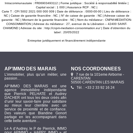
centre-ville. Les informations sur les risques auxquels ce
Intracommunautaire : FR06903493112 | Forme juridique : Société à responsabilité limitée |
bien est exposé sont disponibles sur le site
Capital social : 1 000 | Assurance RCP : NC |
www.georisques.gouv.fr.
Carte T : CPI 5002 2021 000 000 009 | Date de délivrance : 0000-00-00 | Lieu de délivrance :
NC | Caisse de garantie financière : NC. | N° de caisse de garantie : NC | Adresse caisse de
garantie : NC | Montant de la garantie financière : NC | Nom du médiateur : CNPM-MEDIATION-
CONSOMMATION | Adresse du médiateur : 27, avenue de la Libération – 42400 SAINT-
CHAMOND | Adresse du site :
http://cnpm-mediation-consommation.eu/
| Date d'obtention du
label : 20/05/2022
Entreprise juridiquement et financièrement indépendante
AP'IMMO DES MARAIS
NOS COORDONNÉES
L’immobilier, plus qu’un métier, une
7 rue de la 101eme Airborne -
passion…
CARENTAN
50500 CARENTAN LES MARAIS
AP’IMMO DES MARAIS est une
Tél. : +33 2 33 92 16 24
agence immobilière indépendante
que Pierrick PELHATE et Audrey
DACHER ont tous les deux créés afin
d’unir leur savoir-faire pour satisfaire
au mieux leur clientèle avec un
service de proximité et de confiance.
Des valeurs que Blandine Gonort
partage en les accompagnant dans
cette belle aventure…
Le A d’Audrey, le P de Pierrick, IMMO
pour APIMMO « HAPPY IMMO » et