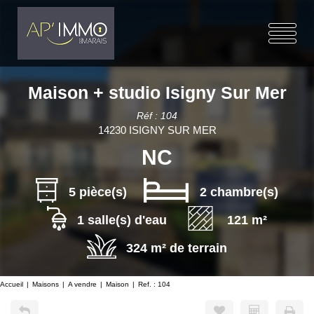
Maison + studio Isigny Sur Mer
Réf : 104
14230 ISIGNY SUR MER
NC
5 pièce(s)
2 chambre(s)
1 salle(s) d'eau
121 m²
324 m² de terrain
Accueil
Maisons
A vendre
Maison
Ref. : 104