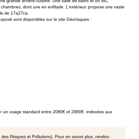
e grande arrière-cuisine. Une salle de bains et un WC
s chambres, dont une en enfilade. L'extérieur propose une vaste
lle de 17a27ca.
xposé sont disponibles sur le site Géorisques :
r un usage standard entre 2080€ et 2880€. indexées aux
 des Risques et Pollutions). Pour en savoir plus, rendez-