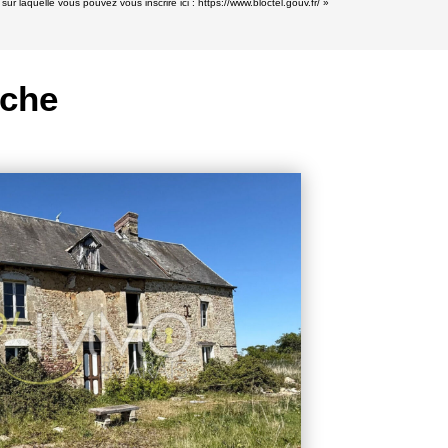
r laquelle vous pouvez vous inscrire ici :
https://www.bloctel.gouv.fr/
»
rche