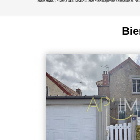
contactant AP'IMMO DES MARAIS carentan@apimmodesmarais.fr. Nous vous
Bie