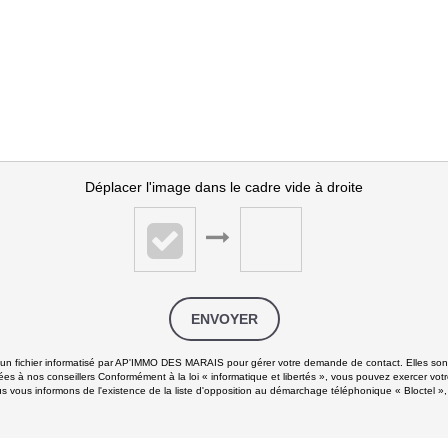
Déplacer l'image dans le cadre vide à droite
ENVOYER
ns un fichier informatisé par AP'IMMO DES MARAIS pour gérer votre demande de contact. Elles sont 
ées à nos conseillers Conformément à la loi « informatique et libertés », vous pouvez exercer votr
 informons de l'existence de la liste d'opposition au démarchage téléphonique « Bloctel », su