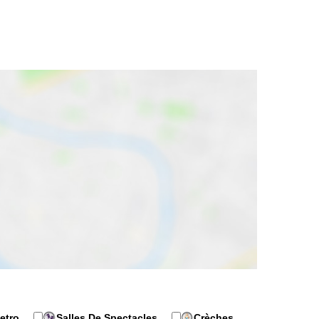
etro
Salles De Spectacles
Crèches