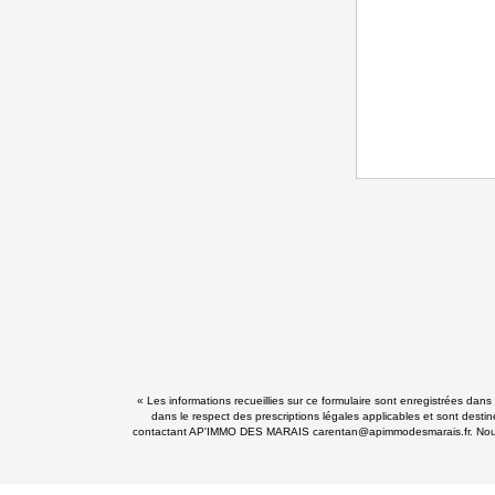
« Les informations recueillies sur ce formulaire sont enregistrées da
dans le respect des prescriptions légales applicables et sont destin
contactant AP'IMMO DES MARAIS carentan@apimmodesmarais.fr. Nous vous