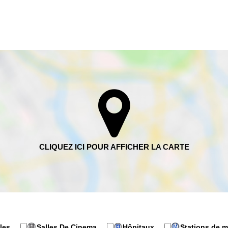
les
Salles De Cinema
Hôpitaux
Stations de m