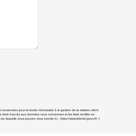
conservées pour la durée nécessaire à la gestion de la relation client
e droit d'accès aux données vous concernant et les faire rectifier en
r laquelle vous pouvez vous inscrire ici :
https://www.bloctel.gouv.fr/
»