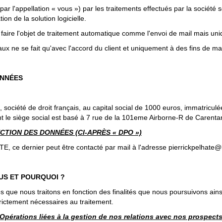
 l'appellation « vous ») par les traitements effectués par la société 
on de la solution logicielle.
faire l'objet de traitement automatique comme l'envoi de mail mais un
aux ne se fait qu'avec l'accord du client et uniquement à des fins de m
ONNÉES
ciété de droit français, au capital social de 1000 euros, immatricul
le siège social est basé à 7 rue de la 101eme Airborne-R de Caren
TION DES DONNÉES (CI-APRÈS « DPO »)
e dernier peut être contacté par mail à l'adresse pierrickpelhate@li
US ET POURQUOI ?
 que nous traitons en fonction des finalités que nous poursuivons ains
trictement nécessaires au traitement.
Opérations liées à la gestion de nos relations avec nos prospect