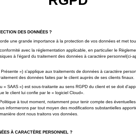
RGPD
TECTION DES DONNÉES ?
rde une grande importance à la protection de vos données et met tout
formité avec la réglementation applicable, en particulier le
Règlemen
hysiques à l'égard du traitement des données à caractère personnel
(ci-
a Présente ») s'applique aux traitements de données à caractère personn
 traitement des données faites par le client auprès de ses clients finaux.
 ou « SAAS ») est sous-traitante au sens RGPD du client et se doit d'app
ue le client lui confie par le « logiciel Cloud».
Politique à tout moment, notamment pour tenir compte des éventuelles év
us informerons par tout moyen des modifications substantielles appor
a manière dont nous traitons vos données.
NÉES À CARACTÈRE PERSONNEL ?