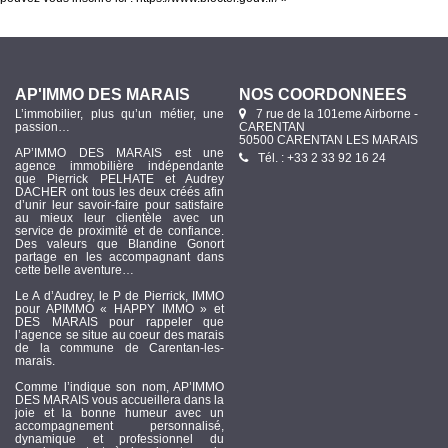
AP'IMMO DES MARAIS
NOS COORDONNÉES
L’immobilier, plus qu’un métier, une
7 rue de la 101eme Airborne -
passion…
CARENTAN
50500 CARENTAN LES MARAIS
AP’IMMO DES MARAIS est une
Tél. : +33 2 33 92 16 24
agence immobilière indépendante
que Pierrick PELHATE et Audrey
DACHER ont tous les deux créés afin
d’unir leur savoir-faire pour satisfaire
au mieux leur clientèle avec un
service de proximité et de confiance.
Des valeurs que Blandine Gonort
partage en les accompagnant dans
cette belle aventure…
Le A d’Audrey, le P de Pierrick, IMMO
pour APIMMO « HAPPY IMMO » et
DES MARAIS pour rappeler que
l’agence se situe au coeur des marais
de la commune de Carentan-les-
marais.
Comme l’indique son nom, AP’IMMO
DES MARAIS vous accueillera dans la
joie et la bonne humeur avec un
accompagnement personnalisé,
dynamique et professionnel du